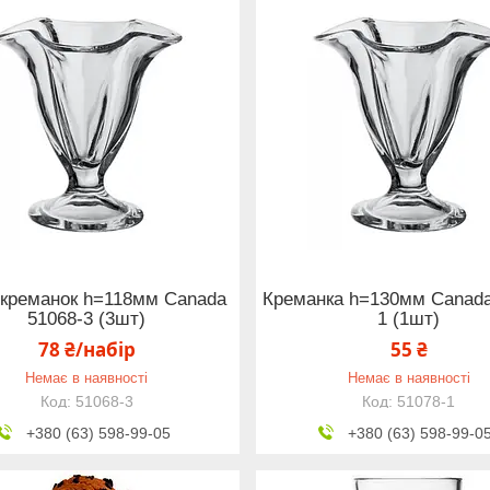
 креманок h=118мм Canada
Креманка h=130мм Canada
51068-3 (3шт)
1 (1шт)
78 ₴/набір
55 ₴
Немає в наявності
Немає в наявності
51068-3
51078-1
+380 (63) 598-99-05
+380 (63) 598-99-0