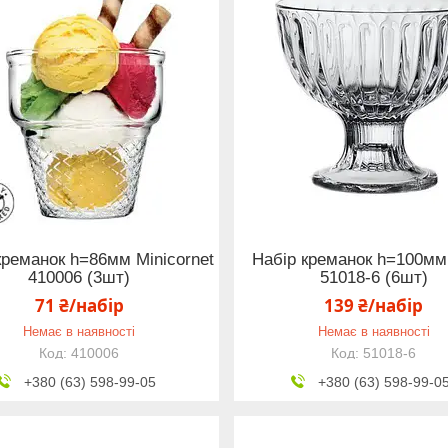
креманок h=86мм Minicornet
Набір креманок h=100мм 
410006 (3шт)
51018-6 (6шт)
71 ₴/набір
139 ₴/набір
Немає в наявності
Немає в наявності
410006
51018-6
+380 (63) 598-99-05
+380 (63) 598-99-0