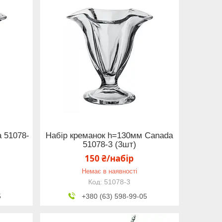
 51078-
Набір креманок h=130мм Canada
51078-3 (3шт)
150 ₴/набір
Немає в наявності
51078-3
5
+380 (63) 598-99-05