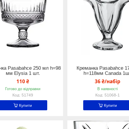
нка Pasabahce 250 мл h=98
Креманка Pasabahce 1
мм Elysia 1 шт.
h=118мм Canada 1
110 ₴
36 ₴/набір
Готово до відправки
В наявності
51749
51068-1
Купити
Купити