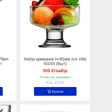
70мл
Набір креманок h=81мм Ice Ville
шт
41016 (6шт)
500 ₴/набір
Готово до відправки
41016
Купити