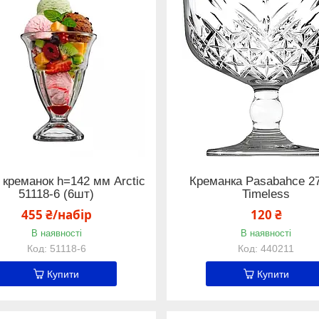
 креманок h=142 мм Arctic
Креманка Pasabahce 2
51118-6 (6шт)
Timeless
455 ₴/набір
120 ₴
В наявності
В наявності
51118-6
440211
Купити
Купити