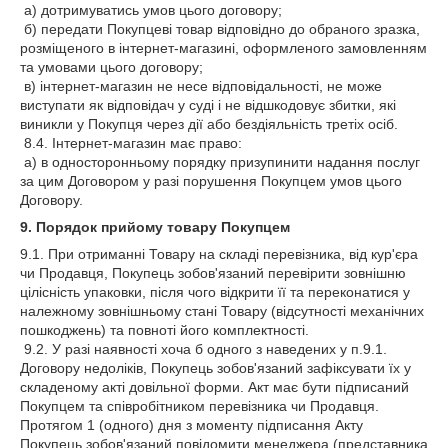
а) дотримуватись умов цього договору;
б) передати Покупцеві товар відповідно до обраного зразка,
розміщеного в інтернет-магазині, оформленого замовленням
та умовами цього договору;
в) інтернет-магазин не несе відповідальності, не може
виступати як відповідач у суді і не відшкодовує збитки, які
виникли у Покупця через дії або бездіяльність третіх осіб.
8.4. Інтернет-магазин має право:
а) в односторонньому порядку призупинити надання послуг
за цим Договором у разі порушення Покупцем умов цього
Договору.
9. Порядок прийому товару Покупцем
9.1. При отриманні Товару на складі перевізника, від кур'єра
чи Продавця, Покупець зобов'язаний перевірити зовнішню
цілісність упаковки, після чого відкрити її та переконатися у
належному зовнішньому стані Товару (відсутності механічних
пошкоджень) та повноті його комплектності.
9.2. У разі наявності хоча б одного з наведених у п.9.1.
Договору недоліків, Покупець зобов'язаний зафіксувати їх у
складеному акті довільної форми. Акт має бути підписаний
Покупцем та співробітником перевізника чи Продавця.
Протягом 1 (одного) дня з моменту підписання Акту
Покупець зобов'язаний повідомити менеджера (представника