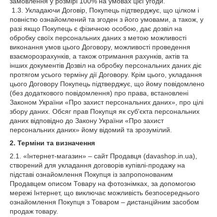
замовлення у розмірі 100% на умовах цієї угоди.
1.3. Укладаючи Договір, Покупець підтверджує, що цілком і
повністю ознайомлений та згоден з його умовами, а також, у
разі якщо Покупець є фізичною особою, дає дозвіл на
обробку своїх персональних даних з метою можливості
виконання умов цього Договору, можливості проведення
взаєморозрахунків, а також отримання рахунків, актів та
інших документів Дозвіл на обробку персональних даних діє
протягом усього терміну дії Договору. Крім цього, укладання
цього Договору Покупець підтверджує, що йому повідомлено
(без додаткового повідомлення) про права, встановлені
Законом України «Про захист персональних даних», про цілі
збору даних. Обсяг прав Покупця як суб'єкта персональних
даних відповідно до Закону України «Про захист
персональних даних» йому відомий та зрозумілий.
2. Терміни та визначення
2.1. «Інтернет-магазин» – сайт Продавця (davashop.in.ua),
створений для укладання договорів купівлі-продажу на
підставі ознайомлення Покупця із запропонованим
Продавцем описом Товару на фотознімках, за допомогою
мережі Інтернет, що виключає можливість безпосереднього
ознайомлення Покупця з Товаром – дистанційним засобом
продаж товару.