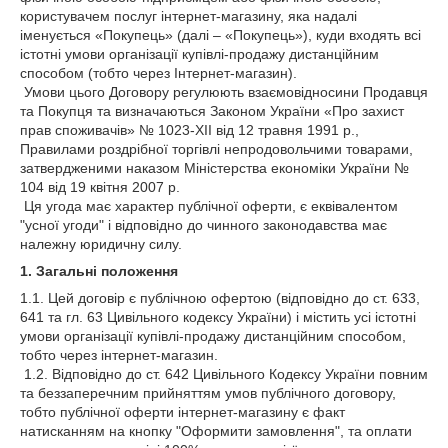
користувачем послуг інтернет-магазину, яка надалі
іменується «Покупець» (далі – «Покупець»), куди входять всі
істотні умови організації купівлі-продажу дистанційним
способом (тобто через Інтернет-магазин).
Умови цього Договору регулюють взаємовідносини Продавця
та Покупця та визначаються Законом України «Про захист
прав споживачів» № 1023-XII від 12 травня 1991 р.,
Правилами роздрібної торгівлі непродовольчими товарами,
затвердженими наказом Міністерства економіки України №
104 від 19 квітня 2007 р.
Ця угода має характер публічної оферти, є еквівалентом
"усної угоди" і відповідно до чинного законодавства має
належну юридичну силу.
1. Загальні положення
1.1. Цей договір є публічною офертою (відповідно до ст. 633,
641 та гл. 63 Цивільного кодексу України) і містить усі істотні
умови організації купівлі-продажу дистанційним способом,
тобто через інтернет-магазин.
1.2. Відповідно до ст. 642 Цивільного Кодексу України повним
та беззаперечним прийняттям умов публічного договору,
тобто публічної оферти інтернет-магазину є факт
натисканням на кнопку "Оформити замовлення", та оплати