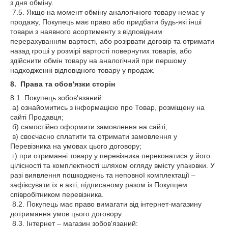
з дня обміну.
7.5. Якщо на момент обміну аналогічного товару немає у
продажу, Покупець має право або придбати будь-які інші
товари з наявного асортименту з відповідним
перерахуванням вартості, або розірвати договір та отримати
назад гроші у розмірі вартості повернутих товарів, або
здійснити обмін товару на аналогічний при першому
надходженні відповідного товару у продаж.
8. Права та обов'язки сторін
8.1. Покупець зобов'язаний:
а) ознайомитись з інформацією про Товар, розміщену на
сайті Продавця;
б) самостійно оформити замовлення на сайті;
в) своєчасно сплатити та отримати замовлення у
Перевізника на умовах цього договору;
г) при отриманні товару у перевізника переконатися у його
цілісності та комплектності шляхом огляду вмісту упаковки. У
разі виявлення пошкоджень та неповної комплектації –
зафіксувати їх в акті, підписаному разом із Покупцем
співробітником перевізника.
8.2. Покупець має право вимагати від інтернет-магазину
дотримання умов цього договору.
8.3. Інтернет – магазин зобов'язаний: