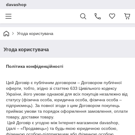
davashop
Угода користувача
Угода користувача
Політика конфіденційності
Цей Договір є публічним договором – Договором публічної
оферти, тобто, згідно зі статтею 633 Цивільного кодексу
України, його умови однакові для всіх покупців незалежно від
статусу (фізична особа, юридична особа, фізична особа –
підприємець). За повної згоди з цим Договором покупець
приймає умови та порядок оформлення замовлення, оплати
товару, доставки товару.
Цей Договір є угодою між Інтернет-магазином davashop,
(далі – «Продавець») та будь-якою юридичною особою,
фізичною особою-підприємцем або фізичною особою,