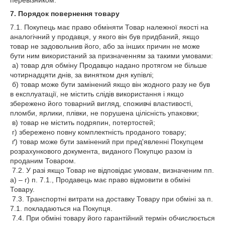
перевізником.
7. Порядок повернення товару
7.1. Покупець має право обміняти Товар належної якості на
аналогічний у продавця, у якого він був придбаний, якщо
товар не задовольнив його, або за інших причин не може
бути ним використаний за призначенням за такими умовами:
а) товар для обміну Продавцю надано протягом не більше
чотирнадцяти днів, за винятком дня купівлі;
б) товар може бути замінений якщо він жодного разу не був
в експлуатації, не містить слідів використання і якщо
збережено його товарний вигляд, споживчі властивості,
пломби, ярлики, плівки, не порушена цілісність упаковки;
в) товар не містить подряпин, потертостей;
г) збережено повну комплектність проданого товару;
ґ) товар може бути замінений при пред'явленні Покупцем
розрахункового документа, виданого Покупцю разом із
проданим Товаром.
7.2. У разі якщо Товар не відповідає умовам, визначеним пп.
а) – г) п. 7.1., Продавець має право відмовити в обміні
Товару.
7.3. Транспортні витрати на доставку Товару при обміні за п.
7.1. покладаються на Покупця.
7.4. При обміні товару його гарантійний термін обчислюється