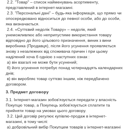
2.2. "Товар" – список найменувань асортименту,
представлений в інтернет-магазині.
2.3. "Персональні дані" – будь-яка інформація, що прямо чи
опосередковано відноситься до певної особи, або до особи,
яка визначається.
2.4. «Суттєвий недолік Товару» – недолік, який
унеможливлює або неприпустиме використання товару
відповідно до його цільового призначення, виник з вини
виробника (Продавця), після його усунення проявляється
знову з незалежних від споживача причин і при цьому
наділений хоча б однією з наступних ознак :
а) він взагалі не може бути усунений;
б) його усунення потребує понад чотирнадцять календарних
днів;
в) він виробляє товар суттєво іншим, ніж передбачено
договором.
3. Предмет договору
3.1. Інтернет-магазин зобов'язується передати у власність
Покупцю товар, а Покупець зобов'язується сплатити та
прийняти товар на умовах цього договору.
3.2. Цей договір регулює купівлю-продаж в інтернет-
магазині, в тому числі:
а) добровільний вибір Покупцем товарів у інтернет-магазині