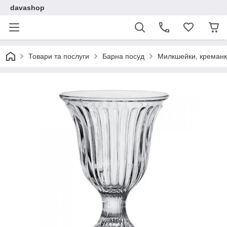
davashop
Товари та послуги
Барна посуд
Милкшейки, креман