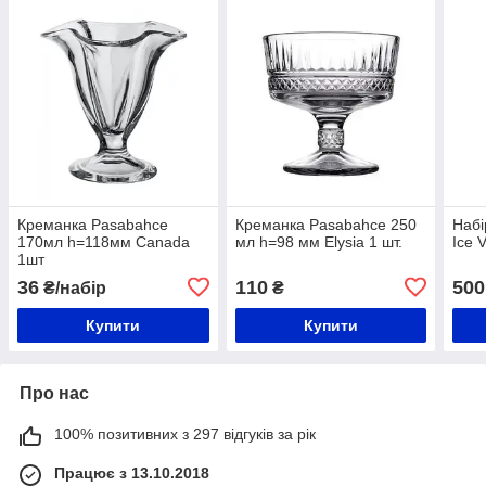
Креманка Pasabahce
Креманка Pasabahce 250
Набі
170мл h=118мм Canada
мл h=98 мм Elysia 1 шт.
Ice 
1шт
36
110
500
₴/набір
₴
Купити
Купити
Про нас
100% позитивних з 297 відгуків за рік
Працює з 13.10.2018