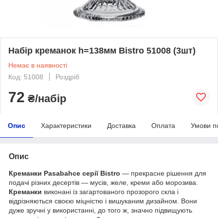
Набір креманок h=138мм Bistro 51008 (3шт)
Немає в наявності
Код: 51008
Роздріб
72
₴/набір
Опис
Характеристики
Доставка
Оплата
Умови п
Опис
Креманки Pasabahce серії Bistro
— прекрасне рішення для
подачі різних десертів — мусів, желе, креми або морозива.
Креманки
виконані із загартованого прозорого скла і
відрізняються своєю міцністю і вишуканим дизайном. Вони
дуже зручні у використанні, до того ж, значно підвищують