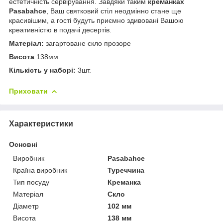
естетичність сервірування. Завдяки таким
креманках
Pasabahce
, Ваш святковий стіл неодмінно стане ще
красивішим, а гості будуть приємно здивовані Вашою
креативністю в подачі десертів.
Матеріал:
загартоване скло прозоре
Висота
138мм
Кількість у наборі:
3шт.
Приховати
Характеристики
Основні
Виробник
Pasabahce
Країна виробник
Туреччина
Тип посуду
Креманка
Матеріал
Скло
Діаметр
102 мм
Висота
138 мм