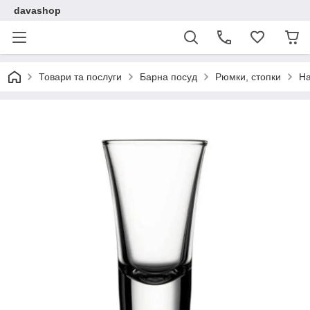
davashop
Товари та послуги
Барна посуд
Рюмки, стопки
На