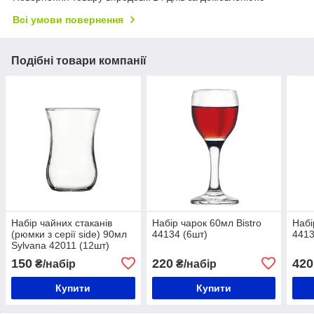
Всі умови повернення
Подібні товари компанії
Набір чайних стаканів
Набір чарок 60мл Bistro
Набі
(рюмки з серії side) 90мл
44134 (6шт)
4413
Sylvana 42011 (12шт)
150
220
420
₴/набір
₴/набір
Купити
Купити