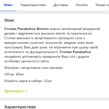
Опис
Характеристики
Доставка
Оплата
Умови п
Опис
Стопки Pasabahce Boston
мають неповторний вишуканий
дизайн і відрізняються високою якістю та практичністю.
Стопки виконані із загартованого прозорого скла з
використанням сучасних технологій, завдяки чому вони
прослужать Вам довгі роки, не втрачаючи при цьому своїй
естетичності та функціональності.
Стопки Pasabahce
неодмінно допоможуть прикрасити Ваш стіл і додати
особливої урочистості святу.
Матеріал: загартоване скло прозоре
Об'єм: 60мл
Кількість чарок в наборі: 12шт
Приховати
Характеристики