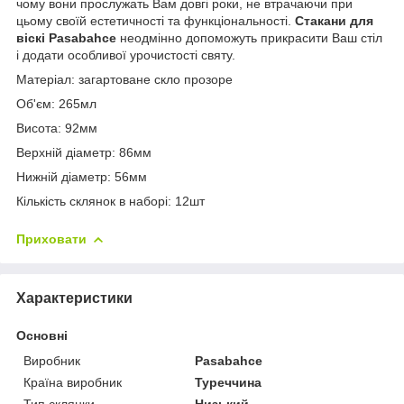
чому вони прослужать Вам довгі роки, не втрачаючи при
цьому своїй естетичності та функціональності.
Стакани для
віскі Pasabahce
неодмінно допоможуть прикрасити Ваш стіл
і додати особливої урочистості святу.
Матеріал: загартоване скло прозоре
Об'єм: 265мл
Висота: 92мм
Верхній діаметр: 86мм
Нижній діаметр: 56мм
Кількість склянок в наборі: 12шт
Приховати
Характеристики
Основні
Виробник
Pasabahce
Країна виробник
Туреччина
Тип склянки
Низький