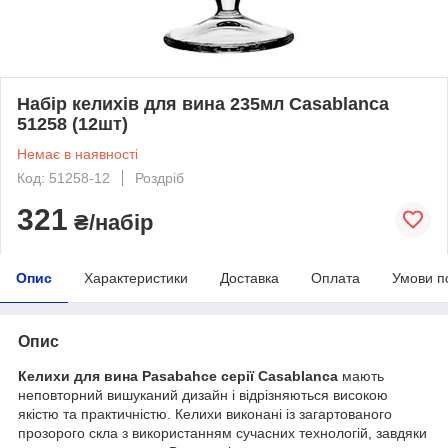
Набір келихів для вина 235мл Casablanca
51258 (12шт)
Немає в наявності
Код: 51258-12
Роздріб
321
₴/набір
Опис
Характеристики
Доставка
Оплата
Умови п
Опис
Келихи для вина Pasabahce серії Casablanca
мають
неповторний вишуканий дизайн і відрізняються високою
якістю та практичністю. Келихи виконані із загартованого
прозорого скла з використанням сучасних технологій, завдяки