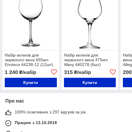
Набір келихів для
Набір келихів для
Набі
червоного вина 655мл
червоного вина 475мл
вина
Enoteca 44238-12 (12шт)
Wavy 440278 (6шт)
Alle
1 240
315
200
₴/набір
₴/набір
Купити
Купити
Про нас
100% позитивних з 297 відгуків за рік
Працює з 13.10.2018