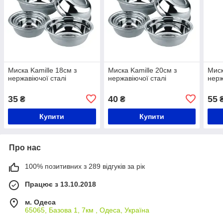
Миска Kamille 18см з
Миска Kamille 20см з
Миск
нержавіючої сталі
нержавіючої сталі
нерж
35
40
55
₴
₴
Купити
Купити
Про нас
100% позитивних з 289 відгуків за рік
Працює з 13.10.2018
м. Одеса
65065, Базова 1, 7км , Одеса, Україна