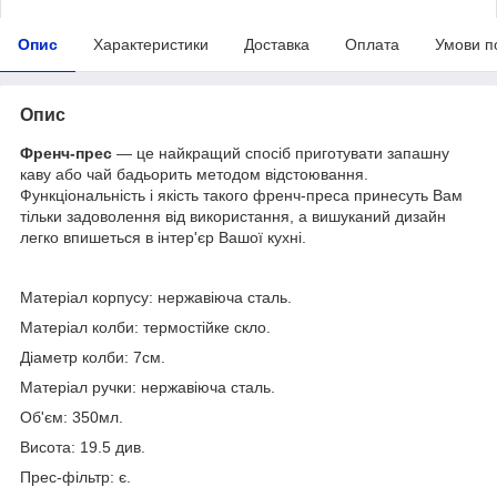
Опис
Характеристики
Доставка
Оплата
Умови п
Опис
Френч-прес
— це найкращий спосіб приготувати запашну
каву або чай бадьорить методом відстоювання.
Функціональність і якість такого френч-преса принесуть Вам
тільки задоволення від використання, а вишуканий дизайн
легко впишеться в інтер'єр Вашої кухні.
Матеріал корпусу: нержавіюча сталь.
Матеріал колби: термостійке скло.
Діаметр колби: 7см.
Матеріал ручки: нержавіюча сталь.
Об'єм: 350мл.
Висота: 19.5 див.
Прес-фільтр: є.