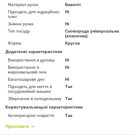
Матеріал ручок
Бакеліт
Підходить для індукційних
Ні
плит
Знімна ручка
Ні
Тип посуду
Сковорода універсальна
(класична)
Форма
Кругла
Додаткові характеристики
Використання в духовці
Ні
Використання в
Ні
мікрохвильовій печі
Багатошарове дно
Ні
Підходить для миття в
Так
посудомийній машині
Зберігання в холодильнику
Так
Користувальницькі характеристики
Антипригарне покриття
Так
Приховати