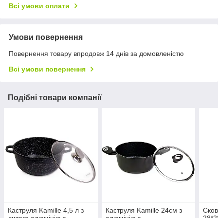
Всі умови оплати
Умови повернення
Повернення товару впродовж 14 днів за домовленістю
Всі умови повернення
Подібні товари компанії
Каструля Kamille 4,5 л з
Каструля Kamille 24см з
Сков
литого алюмінію з
алюмінію з
28*2