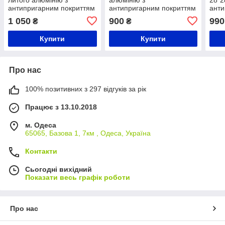
антипригарним покриттям
антипригарним покриттям
анти
"чорний мармур" і
Black marble і скляною
ILAG
1 050
900
990
₴
₴
скляною кришкою
кришкою
кри
Купити
Купити
Про нас
100% позитивних з 297 відгуків за рік
Працює з 13.10.2018
м. Одеса
65065, Базова 1, 7км , Одеса, Україна
Контакти
Сьогодні вихідний
Показати весь графік роботи
Про нас