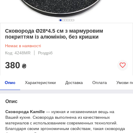
Сковорода Ø28*4.5 см з мармуровим
покриттям із алюмінію, без кришки
Немає в наявності
Код: 4248MR
Роздріб
380
₴
Опис
Характеристики
Доставка
Оплата
Умови п
Опис
Сковорода Kamille
— нужная и незаменимая вещь на
Вашей кухне. Сковорода выполнена из качественных
материалов с использованием современных технологий.
Благодаря своим эргономичным свойствам, такая сковорода