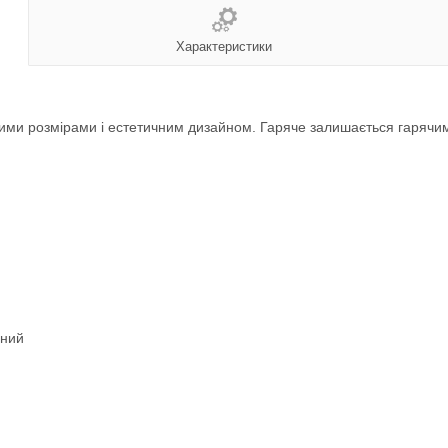
Характеристики
тними розмірами і естетичним дизайном. Гаряче залишається гаряч
ений