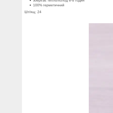
зберігає тепло/холод 6-8 годин
100% герметичний
Шт/ящ: 24