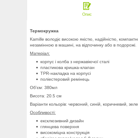
Опис
Термокружка
Kamille володіє високою якістю, надійністю, компак
незамінною в машині, на відпочинку або в подорожі.
Матеріал:
корпус і колба з нержавіючої сталі
пластикова кришка-клапан
TPR-накладка на корпусі
поліестеровий ремінець
Об'єм: 380мл
Висота: 20.5 см
Варіанти кольорів: червоний, синій, коричневий, зел
Особливості:
ексклюзивний дизайн
глянцева поверхня
високоміцна конструкція