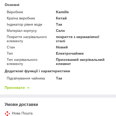
Основні
Виробник
Kamille
Країна виробник
Китай
Індикатор рівня води
Так
Матеріал корпусу
Скло
Покриття нагрівального
покриття з нержавіючої
елементу
сталі
Стан
Новий
Тип
Електрочайник
Тип нагрівального
Прихований нагрівальний
елементу
елемент
Додаткові функції і характеристики
Підсвічування чайника
Так
Приховати
Умови доставки
Нова Пошта