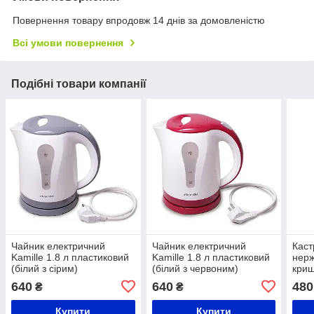
Повернення товару впродовж 14 днів за домовленістю
Всі умови повернення
Подібні товари компанії
Чайник електричний
Чайник електричний
Каст
Kamille 1.8 л пластиковий
Kamille 1.8 л пластиковий
нерж
(білий з сірим)
(білий з червоним)
криш
пор
640
640
480
₴
₴
Купити
Купити