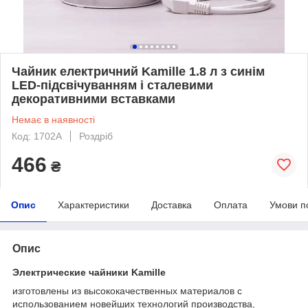
Чайник електричний Kamille 1.8 л з синім
LED-підсвічуванням і сталевими
декоративними вставками
Немає в наявності
Код: 1702A
Роздріб
466
₴
Опис
Характеристики
Доставка
Оплата
Умови п
Опис
Электрические чайники Kamille
изготовлены из высококачественных материалов с
использованием новейших технологий производства,