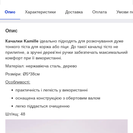
Опис
Характеристики
Доставка
Оплата
Умови п
Опис
Качалки Kamille
ідеально підходять для розкочування дуже
тонкого тіста для коржа або піци. До такої качалці тісто не
прилипне, а зручні дерев'яні ручки забезпечать максимальний
комфорт при її використанні.
Матеріал: нержавіюча сталь, дерево
Розміри:
Ø5*38
см
Особливості:
практичність і легкість у використанні
оснащена конструкцією з обертовим валом
легко піддається очищенню
Шт/ящ: 48