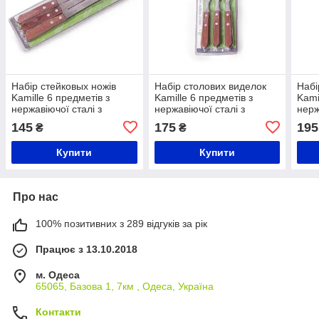
Набір стейковых ножів
Набір столових виделок
Набі
Kamille 6 предметів з
Kamille 6 предметів з
Kami
нержавіючої сталі з
нержавіючої сталі з
нерж
дерев'яними ручками
дерев'яними ручками
дере
145
175
195
₴
₴
Купити
Купити
Про нас
100% позитивних з 289 відгуків за рік
Працює з 13.10.2018
м. Одеса
65065, Базова 1, 7км , Одеса, Україна
Контакти