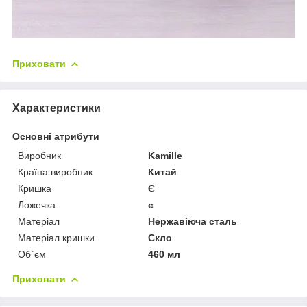
Приховати
Характеристики
Основні атрибути
Виробник
Kamille
Країна виробник
Китай
Кришка
Є
Ложечка
є
Матеріал
Нержавіюча сталь
Матеріал кришки
Скло
Об`єм
460 мл
Приховати