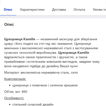
Опис
Характеристики
Доставка
Оплата
Умови п
Опис
Цукорниця Kamille
— незамінний аксесуар для зберігання
цукру і його подачі на стіл під час чаювання. Цукорниця
виконана з високоякісної нержавіючої сталі з застосуванням
сучасних технологій виробництва.
Цукорниця Kamille
відрізняється своєю практичністю і зручністю, а також
привабливим і естетичним зовнішнім виглядом, завдяки чому
вона неодмінно підійде до дизайну Вашої кухні.
Матеріал: високоякісна нержавіюча сталь, скло
Комплектація:
цукорниця з ложечкою і скляною кришкою
Об'єм, мл: 460
Особливості:
стильний сучасний дизайн