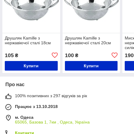
Друшляк Kamille з
Друшляк Kamille з
Миск
нержавіючої сталі 18см
нержавіючої сталі 20см
нерж
силі
105
100
190
₴
₴
Купити
Купити
Про нас
100% позитивних з 297 відгуків за рік
Працює з 13.10.2018
м. Одеса
65065, Базова 1, 7км , Одеса, Україна
Контакти