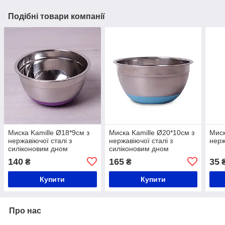
Подібні товари компанії
Миска Kamille Ø18*9см з
Миска Kamille Ø20*10см з
Миск
нержавіючої сталі з
нержавіючої сталі з
нерж
силіконовим дном
силіконовим дном
140
165
35
₴
₴
Купити
Купити
Про нас