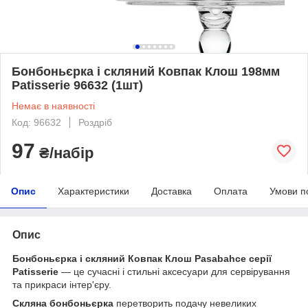
Бонбоньєрка і скляний Ковпак Клош 198мм
Patisserie 96632 (1шт)
Немає в наявності
Код: 96632
Роздріб
97
₴/набір
Опис
Характеристики
Доставка
Оплата
Умови п
Опис
Бонбоньєрка і скляний Ковпак Клош Pasabahce серії
Patisserie
— це сучасні і стильні аксесуари для сервірування
та прикраси інтер'єру.
Скляна бонбоньєрка
перетворить подачу невеликих