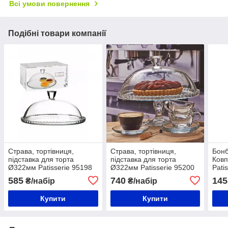
Всі умови повернення
Подібні товари компанії
Страва, тортівниця,
Страва, тортівниця,
Бонб
підставка для торта
підставка для торта
Ков
Ø322мм Patisserie 95198
Ø322мм Patisserie 95200
Pati
(1шт)
(1шт)
585
740
145
₴/набір
₴/набір
Купити
Купити