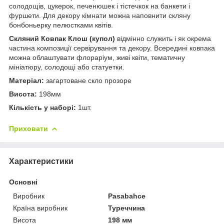
солодощів, цукерок, печенюшек і тістечкок на банкети і
фуршети. Для декору кімнати можна наповнити скляну
бонбоньерку пелюстками квітів.
Скляний Ковпак Клош (купол)
відмінно служить і як окрема
частина композиції сервірування та декору. Всередині ковпака
можна облаштувати флораріум, живі квіти, тематичну
мініатюру, солодощі або статуетки.
Матеріал:
загартоване скло прозоре
Висота:
198мм
Кількість у наборі:
1шт.
Приховати
Характеристики
Основні
Виробник
Pasabahce
Країна виробник
Туреччина
Висота
198 мм