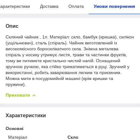
арактеристики
Доставка
Оплата
Умови повернення
Опис
Скляний чайник , 1л. Матеріал: скло, бамбук (кришка), силікон
(ущільнювач), сталь (спіраль). Чайник виготовлений із
високоякісного боросилікатного скла. Знімна металева
спіраль у носику утримує листя, трави та частинки фруктів,
тому ви питимете кристально чистий напій. Оснащений
зручною ручкою, яка стійко триматиметься в руці. Зручний у
використанні, робить заварювання легким та приємним.
Можна мити в посудомийній машині (крім кришки та
пружини).
Приховати
Характеристики
Основні
Матеріал
Скло