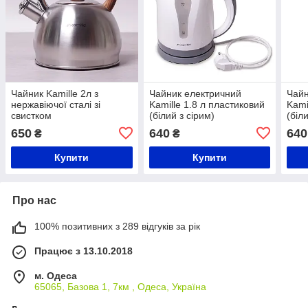
Чайник Kamille 2л з
Чайник електричний
Чайн
нержавіючої сталі зі
Kamille 1.8 л пластиковий
Kami
свистком
(білий з сірим)
(біл
650
640
640
₴
₴
Купити
Купити
Про нас
100% позитивних з 289 відгуків за рік
Працює з 13.10.2018
м. Одеса
65065, Базова 1, 7км , Одеса, Україна