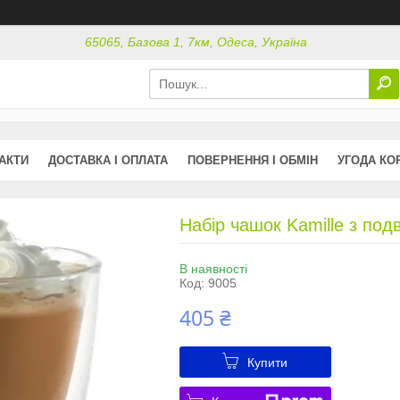
65065, Базова 1, 7км, Одеса, Україна
АКТИ
ДОСТАВКА І ОПЛАТА
ПОВЕРНЕННЯ І ОБМІН
УГОДА КО
Набір чашок Kamille з под
В наявності
Код:
9005
405 ₴
Купити