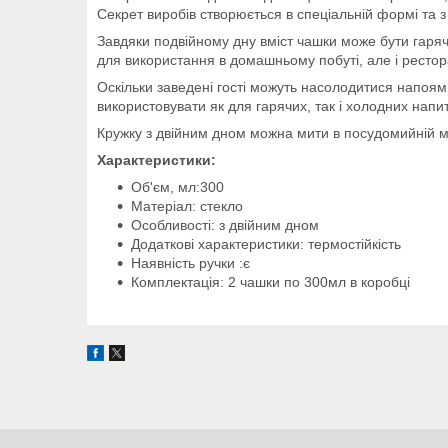
Секрет виробів створюється в спеціальній формі та 
Завдяки подвійному дну вміст чашки може бути гаряч
для використання в домашньому побуті, але і рестор
Оскільки заведені гості можуть насолодитися напоями 
використовувати як для гарячих, так і холодних напит
Кружку з двійним дном можна мити в посудомийній 
Характеристики:
Об'єм, мл:300
Матеріал: стекло
Особливості: з двійним дном
Додаткові характеристики: термостійкість
Наявність ручки :є
Комплектація: 2 чашки по 300мл в коробці