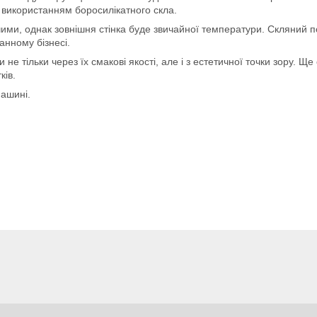
з використанням боросилікатного скла.
ими, однак зовнішня стінка буде звичайної температури. Скляний п
анному бізнесі.
не тільки через їх смакові якості, але і з естетичної точки зору. 
ків.
машині.