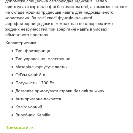
допоможе спеціальна світлодіодна індикація. Тепер
приготувати картопля фрі без вмістом олії, а також інші страви
не складе жодних труднощів навіть для недосвідченого
користувача. За всієї своєї функціональності
аерофритюрниця досить компактна і не створюватиме
жодних незручностей при зберіганні навіть в умовах
обмеженого простору.
Характеристики:
Тип: фритюрниця
Тип управління: електронне
Матеріал корпусу: пластик
Об'єм чаші: 8 л
Потужність: 1700 Вт
Дозволяє приготувати страви без олії та жиру
Антипригарне покриття
Колір: чорний
Виробник: Kamille
Приховати