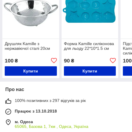
Друшляк Kamille з
Форма Kamille силіконова
Підс
нержавіючої сталі 20см
для льоду 22*10*1.5 см
Kami
силі
100
90
100
₴
₴
Купити
Купити
Про нас
100% позитивних з 297 відгуків за рік
Працює з 13.10.2018
м. Одеса
65065, Базова 1, 7км , Одеса, Україна