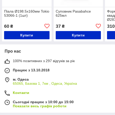
Піала Ø198.5х160мм Tokio
Суповник Pasabahce
Форм
53066-1 (1шт)
625мл
квад
Ø28
5902
60
37
310
₴
₴
Купити
Купити
Про нас
100% позитивних з 297 відгуків за рік
Працює з 13.10.2018
м. Одеса
65065, Базова 1, 7км , Одеса, Україна
Контакти
Сьогодні працює з 10:00 до 15:00
Показати весь графік роботи