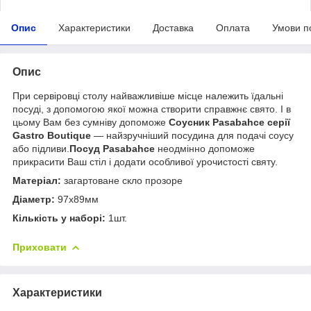
Опис
Характеристики
Доставка
Оплата
Умови п
Опис
При сервіровці столу найважливіше місце належить їдальні
посуді, з допомогою якої можна створити справжнє свято. І в
цьому Вам без сумніву допоможе
Соусник Pasabahce серії
Gastro Boutique
— найзручніший посудина для подачі соусу
або підливи.
Посуд Pasabahce
неодмінно допоможе
прикрасити Ваш стіл і додати особливої урочистості святу.
Матеріал:
загартоване скло прозоре
Діаметр:
97х89мм
Кількість у наборі:
1шт.
Приховати
Характеристики