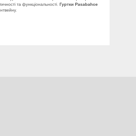
тичності та функціональності.
Гуртки Pasabahce
інтвейну.