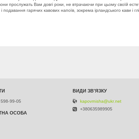
вони прослужать Вам довгі роки, не втрачаючи при цьому своїй есте
 подавання гарячих кавових напоїв, зокрема ірландського кави і гл
kapovmisha@ukr.net
 598-99-05
+380635989905