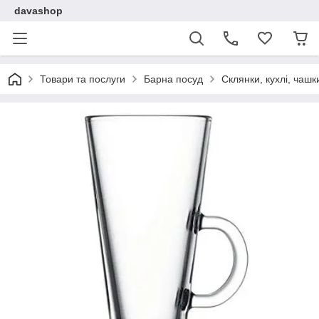
davashop
Товари та послуги
Барна посуд
Склянки, кухлі, чашк