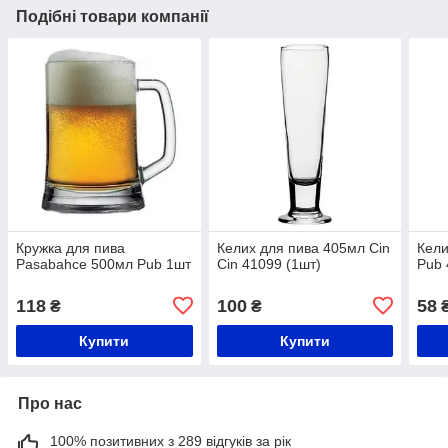
Подібні товари компанії
Кружка для пива
Келих для пива 405мл Cin
Кели
Pasabahce 500мл Pub 1шт
Cin 41099 (1шт)
Pub 
118
100
58
₴
₴
Купити
Купити
Про нас
100% позитивних з 289 відгуків за рік