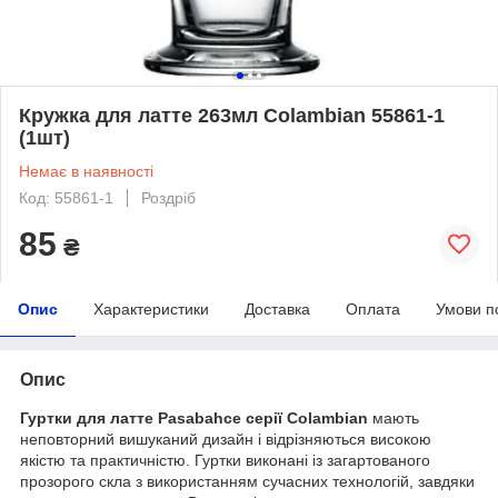
Кружка для латте 263мл Colambian 55861-1
(1шт)
Немає в наявності
Код: 55861-1
Роздріб
85
₴
Опис
Характеристики
Доставка
Оплата
Умови п
Опис
Гуртки для латте Pasabahce серії Colambian
мають
неповторний вишуканий дизайн і відрізняються високою
якістю та практичністю. Гуртки виконані із загартованого
прозорого скла з використанням сучасних технологій, завдяки