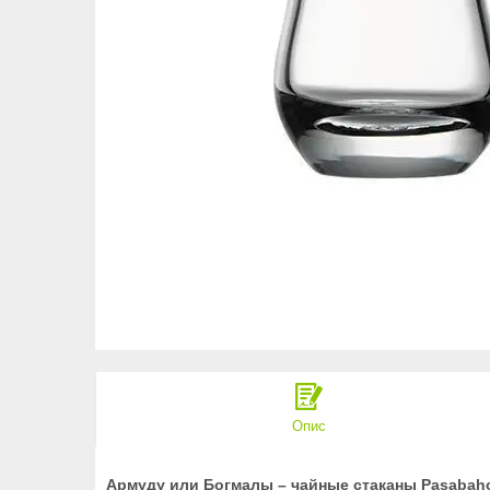
Опис
Армуду или Богмалы – чайные стаканы Pasabahc