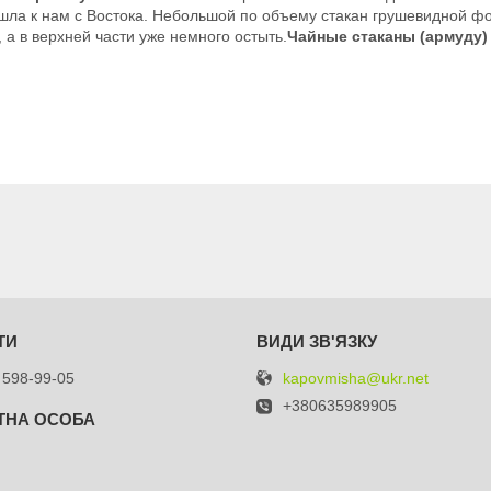
шла к нам с Востока. Небольшой по объему стакан грушевидной ф
 а в верхней части уже немного остыть.
Чайные стаканы (армуду)
kapovmisha@ukr.net
 598-99-05
+380635989905