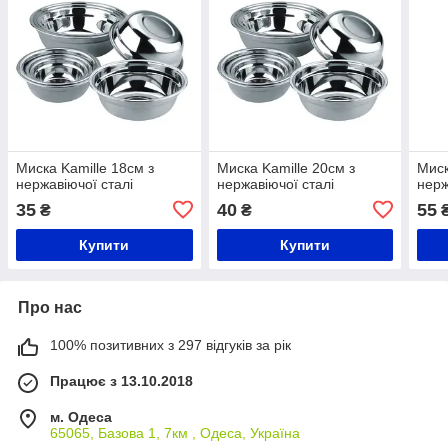
Миска Kamille 18см з
Миска Kamille 20см з
Миск
нержавіючої сталі
нержавіючої сталі
нерж
35
40
55
₴
₴
Купити
Купити
Про нас
100% позитивних з 297 відгуків за рік
Працює з 13.10.2018
м. Одеса
65065, Базова 1, 7км , Одеса, Україна