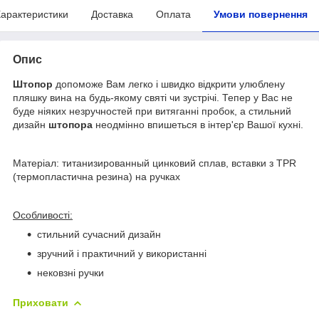
арактеристики
Доставка
Оплата
Умови повернення
Опис
Штопор
допоможе Вам легко і швидко відкрити улюблену
пляшку вина на будь-якому святі чи зустрічі. Тепер у Вас не
буде ніяких незручностей при витяганні пробок, а стильний
дизайн
штопора
неодмінно впишеться в інтер'єр Вашої кухні.
Матеріал: титанизированный цинковий сплав, вставки з TPR
(термопластична резина) на ручках
Особливості:
стильний сучасний дизайн
зручний і практичний у використанні
нековзні ручки
Приховати