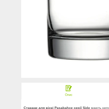
Опис
Стакани для віскі Pasabahce серії Side
мають непов