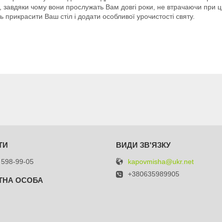
, завдяки чому вони прослужать Вам довгі роки, не втрачаючи при ць
прикрасити Ваш стіл і додати особливої урочистості святу.
kapovmisha@ukr.net
 598-99-05
+380635989905