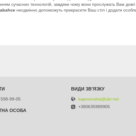
анням сучасних технологій, завдяки чому вони прослужать Вам довгі
sabahce
неодмінно допоможуть прикрасити Ваш стіл і додати особлив
kapovmisha@ukr.net
 598-99-05
+380635989905