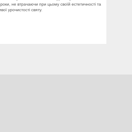
 роки, не втрачаючи при цьому своїй естетичності та
ої урочистості святу.