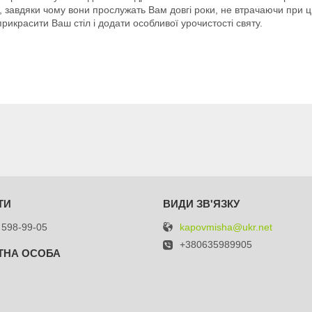
, завдяки чому вони прослужать Вам довгі роки, не втрачаючи при ць
икрасити Ваш стіл і додати особливої урочистості святу.
kapovmisha@ukr.net
 598-99-05
+380635989905