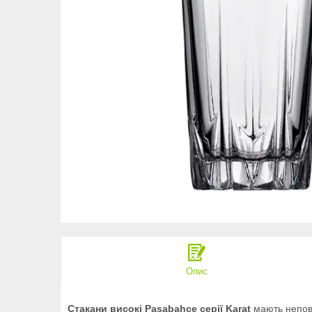
Опис
Стакани високі Pasabahce серії Karat
мають неповт