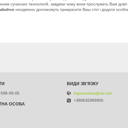
анням сучасних технологій, завдяки чому вони прослужать Вам довгі
sabahce
неодмінно допоможуть прикрасити Ваш стіл і додати особлив
kapovmisha@ukr.net
 598-99-05
+380635989905