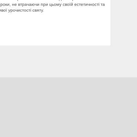
 роки, не втрачаючи при цьому своїй естетичності та
ої урочистості святу.