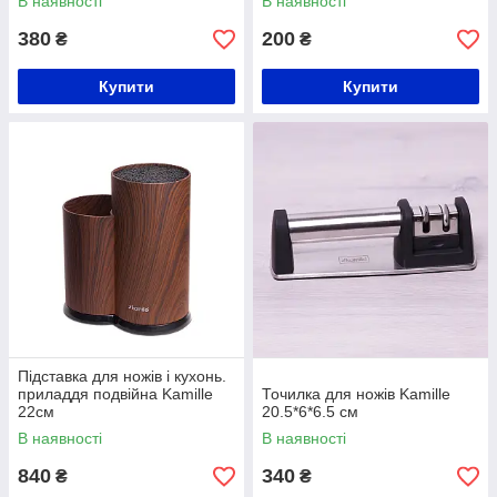
В наявності
В наявності
380
200
₴
₴
Купити
Купити
Підставка для ножів і кухонь.
приладдя подвійна Kamille
Точилка для ножів Kamille
22см
20.5*6*6.5 см
В наявності
В наявності
840
340
₴
₴