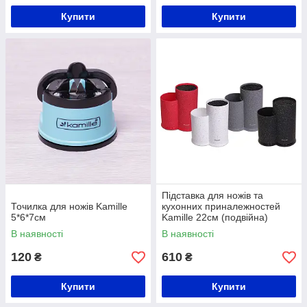
Купити
Купити
Підставка для ножів та
Точилка для ножів Kamille
кухонних приналежностей
5*6*7см
Kamille 22см (подвійна)
В наявності
В наявності
120
610
₴
₴
Купити
Купити